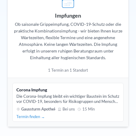
Impfungen
Ob saisonale Grippeimpfung, COVID-19-Schutz oder die
praktische Kombinationsimpfung - wir bieten Ihnen kurze
Wartezeiten, flexible Termine und eine angenehme
Atmosphäre. Keine langen Wartezeiten. Die Impfung
erfolgt in unserem ruhigen Beratungsraum unter
Einhaltung aller hygienischen Standards.
1 Termin an 1 Standort
Corona Impfung
Die Corona-Impfung bleibt ein wichtiger Baustein im Schutz
vor COVID-19, besonders für Risikogruppen und Menschen
mit viel Personenkontakt. In unserer Apotheke erhalten Sie
Gaussturm Apotheke
Bei uns
15 Min
die aktuell empfohlenen Impfstoffe, angepasst an die
Termin finden →
zirkulierenden Varianten.