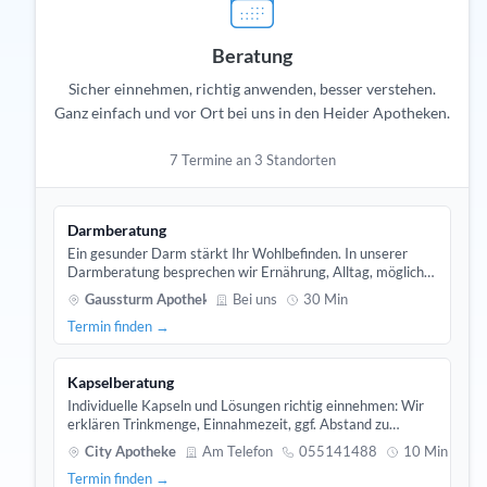
Beratung
Sicher einnehmen, richtig anwenden, besser verstehen.
Ganz einfach und vor Ort bei uns in den Heider Apotheken.
7 Termine an 3 Standorten
Darmberatung
Ein gesunder Darm stärkt Ihr Wohlbefinden. In unserer
Darmberatung besprechen wir Ernährung, Alltag, mögliche
Grunderkrankungen und Auslöser Ihrer Beschwerden. Aus
Gaussturm Apotheke
Bei uns
30 Min
der Vielfalt an Pro- und Präbiotika wählen wir das Passende
Termin finden →
für Sie.
Kapselberatung
Individuelle Kapseln und Lösungen richtig einnehmen: Wir
erklären Trinkmenge, Einnahmezeit, ggf. Abstand zu
Mahlzeiten/Antazida/Mineralien, Schlucktipps,
City Apotheke
Am Telefon
055141488
10 Min
Kennzeichnung &amp; Aufbewahrung sowie „Was tun bei
Termin finden →
vergessener Dosis?“. Beratung in der City Apotheke.