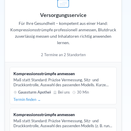
Versorgungsservice
Für Ihre Gesundheit – kompetent aus einer Hand:
Kompressionsstrümpfe professionell anmessen, Blutdruck
zuverlässig messen und Inhalatoren richtig anwenden
lernen.
2 Termine an 2 Standorten
Kompressionsstrümpfe anmessen
Maß statt Standard: Präzise Vermessung, Sitz- und
Druckkontrolle, Auswahl des passenden Modells. Kurze
Einweisung zur richtigen Anwendung inbegriffen.
Gaussturm Apotheke
Bei uns
30 Min
Termin finden →
Kompressionsstrümpfe anmessen
Maß statt Standard: Präzise Vermessung, Sitz- und
Druckkontrolle, Auswahl des passenden Modells (z. B. rund-
oder flachgestrickt). Kurze Einweisung zur richtigen