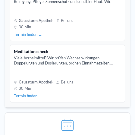
Reinigung, Pflege, Sonnenschutz und sensibler Haut. Wir
achten auf Verträglichkeit und zeigen Ihnen, wie’s im Alltag
klappt. Beratung direkt in der Gaussturm Apotheke.
Gaussturm Apotheke
Bei uns
30 Min
Termin finden →
Medikationscheck
Viele Arzneimittel? Wir prüfen Wechselwirkungen,
Doppelungen und Dosierungen, ordnen Einnahmezeiten,
ergänzen den Medikationsplan und klären Fragen – bei Bedarf
empfehlen wir ärztliche Abklärung. Diskret und verständlich.
Gaussturm Apotheke
Bei uns
30 Min
Termin finden →