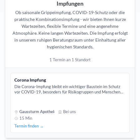
Impfungen
Ob saisonale Grippeimpfung, COVID-19-Schutz oder die
praktische Kombinationsimpfung - wir bieten Ihnen kurze
Wartezeiten, flexible Termine und eine angenehme
Atmosphäre. Keine langen Wartezeiten. Die Impfung erfolgt
in unserem ruhigen Beratungsraum unter Einhaltung aller
hygienischen Standards.
1 Termin an 1 Standort
Corona Impfung
Die Corona-Impfung bleibt ein wichtiger Baustein im Schutz
vor COVID-19, besonders für Risikogruppen und Menschen
mit viel Personenkontakt. In unserer Apotheke erhalten Sie
die aktuell empfohlenen Impfstoffe, angepasst an die
zirkulierenden Varianten.
Gaussturm Apotheke
Bei uns
15 Min
Termin finden →