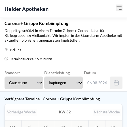
Heider Apotheken
Corona + Grippe Kombiimpfung
Doppelt geschützt in einem Termin: Grippe + Corona. Ideal für
Risikogruppen & Vielkontakt. Wir impfen in der Gaussturm Apotheke mit
aktuell empfohlenen, angepassten Impfstoffen.
Bei uns
Termindauer ca. 15 Minuten
Standort
Dienstleistung
Datum
06.08.2026
Verwenden Sie Tab um 
Verfügbare Termine - Corona + Grippe Kombiimpfung
Vorherige Woche
KW 32
Nächste Woche
Mo.
Di.
Mi.
Do.
Fr.
Sa.
So.