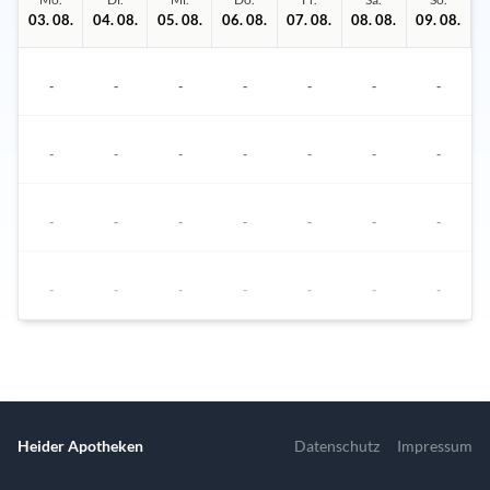
03. 08.
04. 08.
05. 08.
06. 08.
07. 08.
08. 08.
09. 08.
-
-
-
-
-
-
-
-
-
-
-
-
-
-
-
-
-
-
-
-
-
-
-
-
-
-
-
-
In dieser Woche stehen keine Termine zur Verfügung.
Heider Apotheken
Datenschutz
Impressum